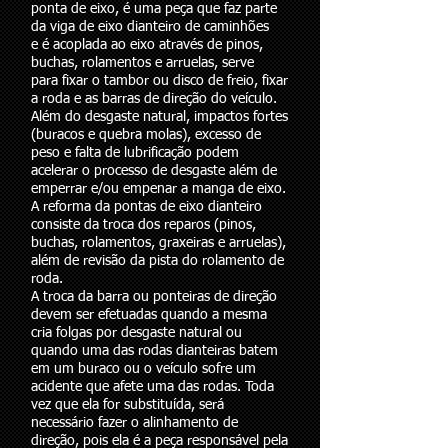
ponta de eixo, é uma peça que faz parte
da viga de eixo dianteiro de caminhões
e é acoplada ao eixo através de pinos,
buchas, rolamentos e arruelas, serve
para fixar o tambor ou disco de freio, fixar
a roda e as barras de direção do veículo.
Além do desgaste natural, impactos fortes
(buracos e quebra molas), excesso de
peso e falta de lubrificação podem
acelerar o processo de desgaste além de
emperrar e/ou empenar a manga de eixo.
A reforma da pontas de eixo dianteiro
consiste da troca dos reparos (pinos,
buchas, rolamentos, graxeiras e arruelas),
além de revisão da pista do rolamento de
roda.
A troca da barra ou ponteiras de direção
devem ser efetuadas quando a mesma
cria folgas por desgaste natural ou
quando uma das rodas dianteiras batem
em um buraco ou o veículo sofre um
acidente que afete uma das rodas. Toda
vez que ela for substituída, será
necessário fazer o alinhamento de
direção, pois ela é a peça responsável pela