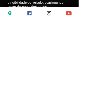
dirigibilidade do veículo, ocasionando
assim desgaste dos pneus.
A manga de eixo, ponteiras de direção e
barras de direção são ítens de segurança
primordial do veículo visto que a sua
quebra ocasiona a saída da roda e/ou
perda total da direção do veículo.
Diagnostico de Geometria
de Direção e
Balancemento
O alinhamento é um serviço importante e
deve ser feito quando se sente