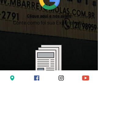
Clique aqui e nós avalie
Conte como foi sua Experiencia!
Clique aqui e
Leia nosso Artigo sobre nosso
Controle de Qualidade e Garantia